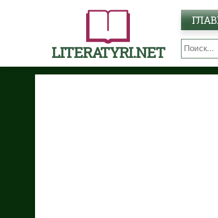
ГЛАВ
LITERATYRI.NET