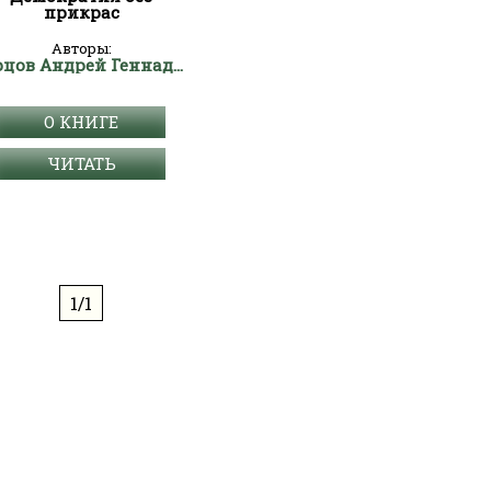
прикрас
Авторы:
Борцов Андрей Геннадьевич "Варракс"
О КНИГЕ
ЧИТАТЬ
1/1