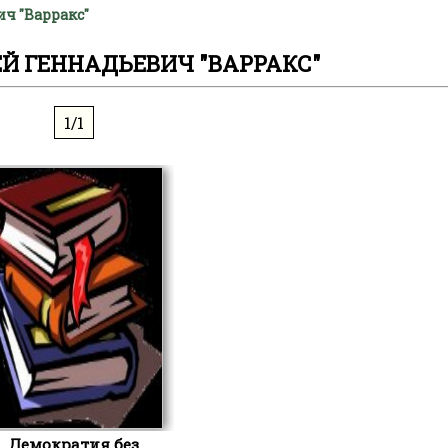
ч "Варракс"
Й ГЕННАДЬЕВИЧ "ВАРРАКС"
1/1
Демократия без