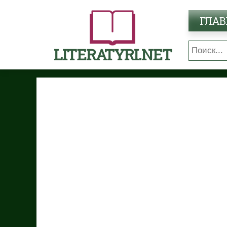
ГЛАВ
LITERATYRI.NET