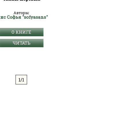
Авторы:
нс Софья "sofyasans"
О КНИГЕ
ЧИТАТЬ
1/1