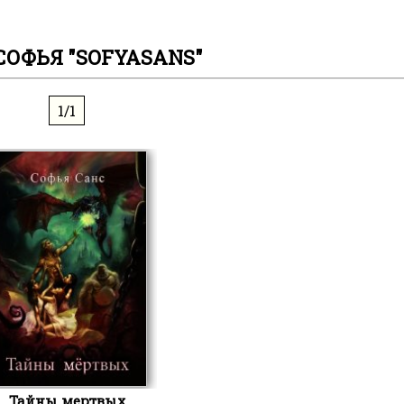
СОФЬЯ "SOFYASANS"
1/1
Тайны мертвых