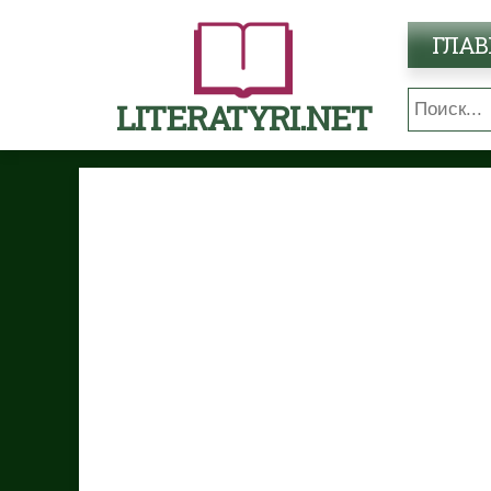
ГЛАВ
LITERATYRI.NET