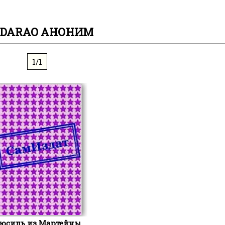
DARAO АНОНИМ
1/1
юсиль из Мартейны