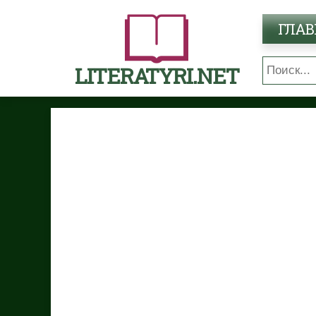
ГЛАВ
LITERATYRI.NET