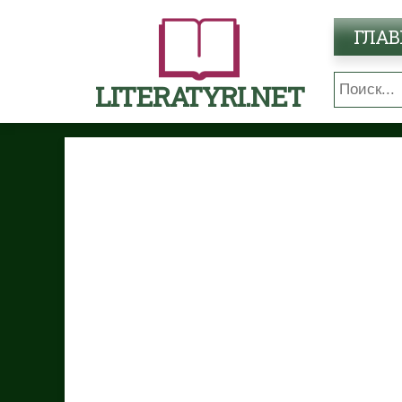
ГЛАВ
LITERATYRI.NET