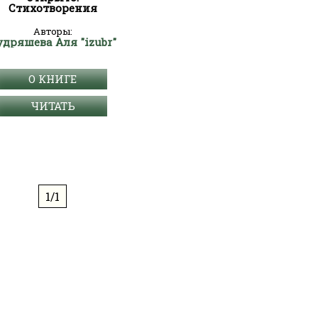
Стихотворения
Авторы:
удряшева Аля "izubr"
О КНИГЕ
ЧИТАТЬ
1/1