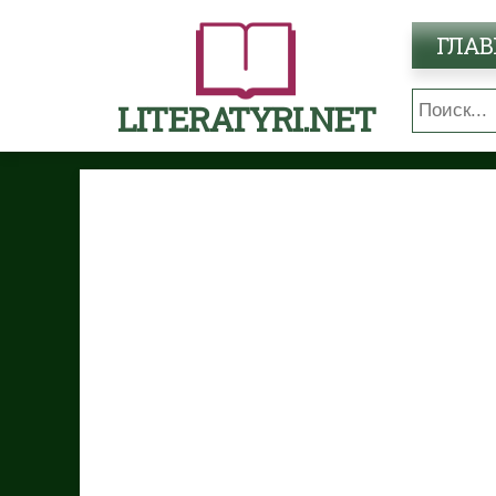
ГЛАВ
LITERATYRI.NET