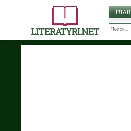
ГЛАВ
LITERATYRI.NET