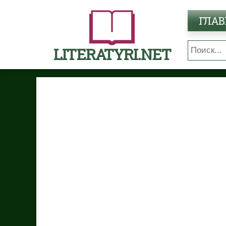
ГЛАВ
LITERATYRI.NET