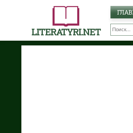
ГЛАВ
LITERATYRI.NET