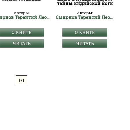
тайны индийской йоги
Авторы:
Авторы:
Смирнов Терентий Леонидович "Странник"
Смирнов Терентий Леонидович "Странник"
О КНИГЕ
О КНИГЕ
ЧИТАТЬ
ЧИТАТЬ
1/1