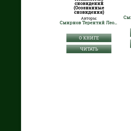
сновидений
(Осознанные
сновидения)
Авторы:
Смирнов Терентий Леонидович "Странник"
О КНИГЕ
ЧИТАТЬ