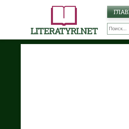
ГЛАВ
LITERATYRI.NET