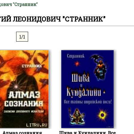
дович "Странник"
ТИЙ ЛЕОНИДОВИЧ "СТРАННИК"
1/1
Алмаз сознания
Шива и Кундалини. Все