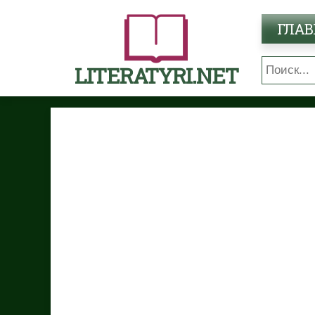
ГЛАВ
LITERATYRI.NET