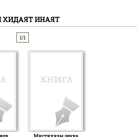
 ХИДАЯТ ИНАЯТ
1/1
иев
Мистицизм звука