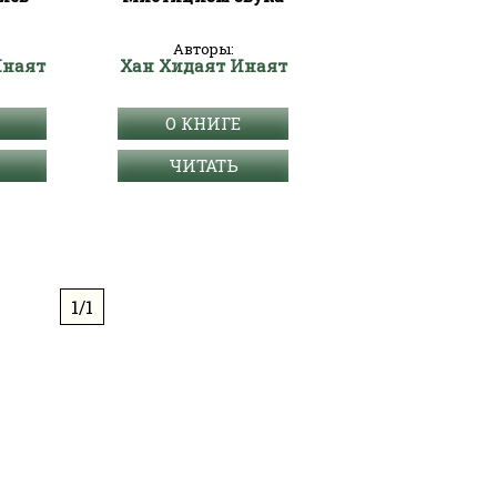
Авторы:
Инаят
Хан Хидаят Инаят
О КНИГЕ
ЧИТАТЬ
1/1