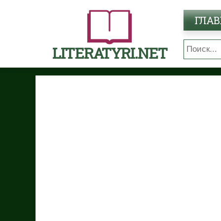
ГЛАВ
LITERATYRI.NET