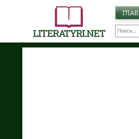
ГЛАВ
LITERATYRI.NET