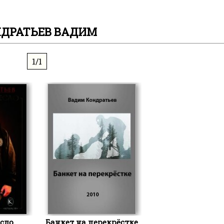
ДРАТЬЕВ ВАДИМ
1/1
есло
Банкет на перекрёстке