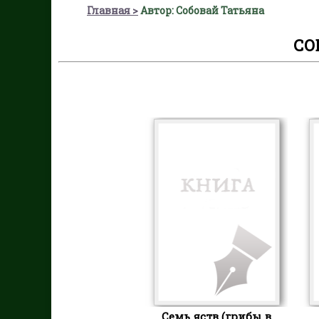
Главная
Автор: Собовай Татьяна
СО
Семь яств (грибы в