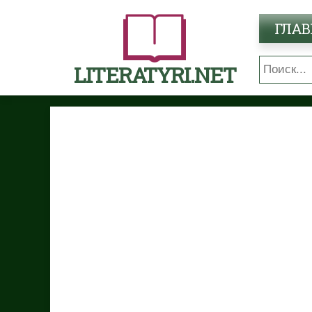
ГЛАВ
LITERATYRI.NET