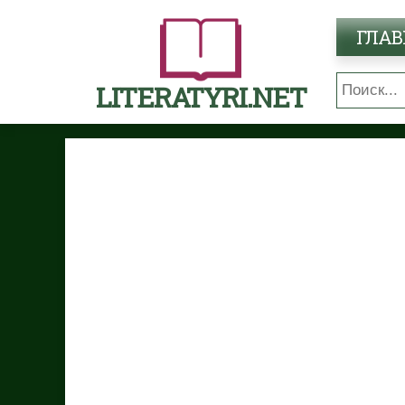
ГЛАВ
LITERATYRI.NET