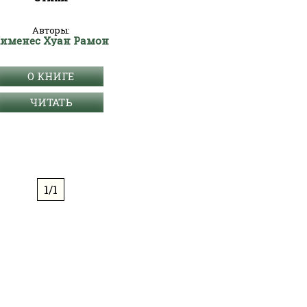
Авторы:
именес Хуан Рамон
О КНИГЕ
ЧИТАТЬ
1/1