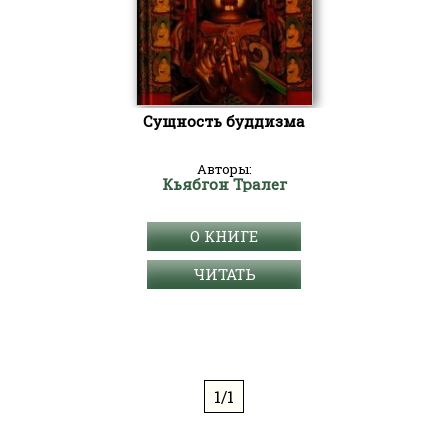
Сущность буддизма
Авторы:
Кьябгон Тралег
О КНИГЕ
ЧИТАТЬ
1/1