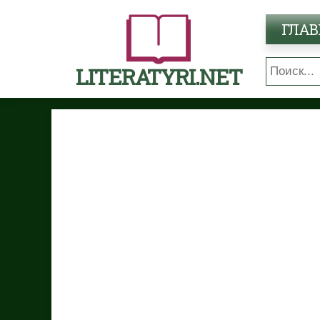
ГЛАВ
LITERATYRI.NET