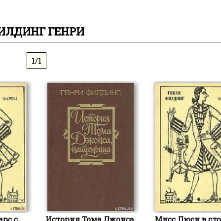
ИЛДИНГ ГЕНРИ
1/1
арс с
История Тома Джонса,
Мисс Люси в ст