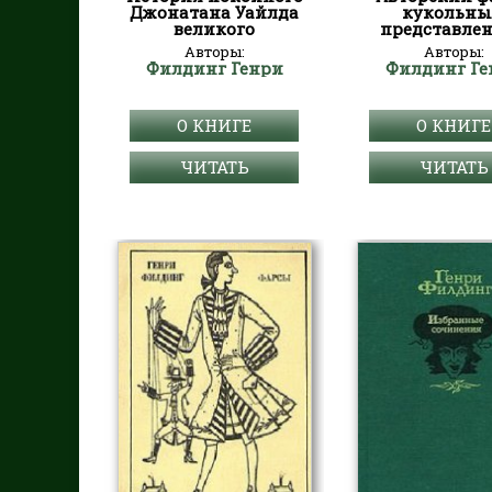
Джонатана Уайлда
кукольн
великого
представле
Авторы:
Авторы:
Филдинг Генри
Филдинг Ге
О КНИГЕ
О КНИГЕ
ЧИТАТЬ
ЧИТАТЬ