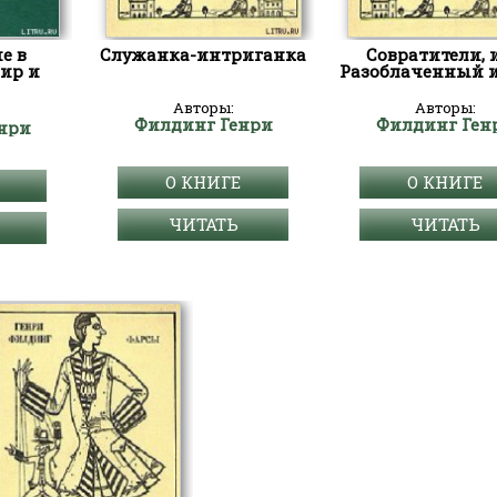
е в
Служанка-интриганка
Совратители, 
ир и
Разоблаченный 
Авторы:
Авторы:
Филдинг Генри
Филдинг Ген
нри
О КНИГЕ
О КНИГЕ
ЧИТАТЬ
ЧИТАТЬ