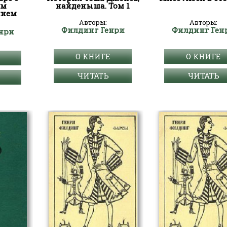
ым
найденыша. Том 1
нием
Авторы:
Авторы:
Филдинг Генри
Филдинг Ген
нри
О КНИГЕ
О КНИГЕ
ЧИТАТЬ
ЧИТАТЬ