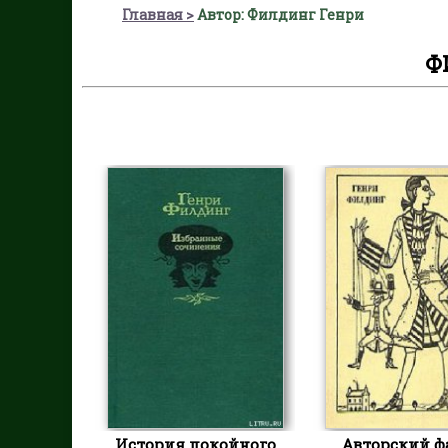
Главная
Автор: Филдинг Генри
Ф
История покойного
Авторский ф