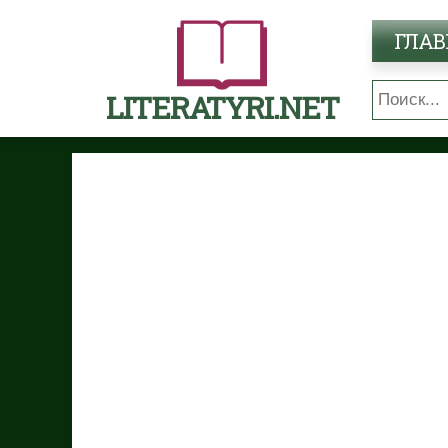
ГЛАВ
LITERATYRI.NET