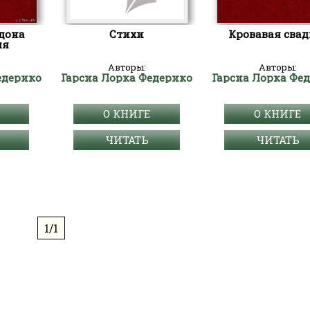
дона
Стихи
Кровавая свад
ля
Авторы:
Авторы:
едерико
Гарсиа Лорка Федерико
Гарсиа Лорка Фе
О КНИГЕ
О КНИГЕ
ЧИТАТЬ
ЧИТАТЬ
1/1