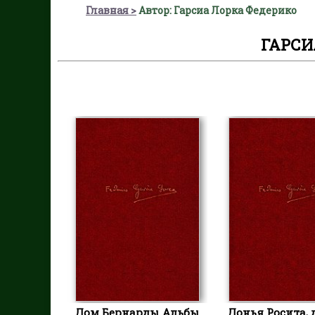
Главная
Автор: Гарсиа Лорка Федерико
ГАРСИ
Дом Бернарды Альбы
Донья Росита, 