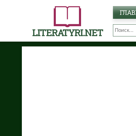
ГЛАВ
LITERATYRI.NET