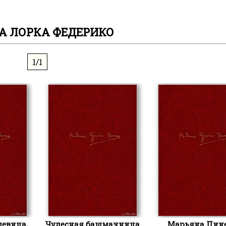
А ЛОРКА ФЕДЕРИКО
1/1
девица,
Чудесная башмачница
Марьяна Пин