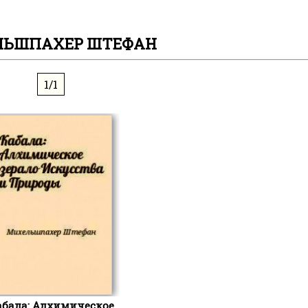
ЛЬШПАХЕР ШТЕФАН
1/1
абала: Алхимическое