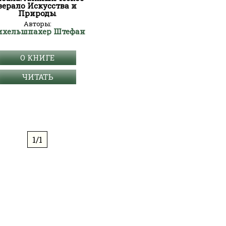
зерало Искусства и
Природы
Авторы:
хельшпахер Штефан
О КНИГЕ
ЧИТАТЬ
1/1