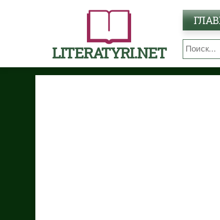
ГЛАВ
LITERATYRI.NET