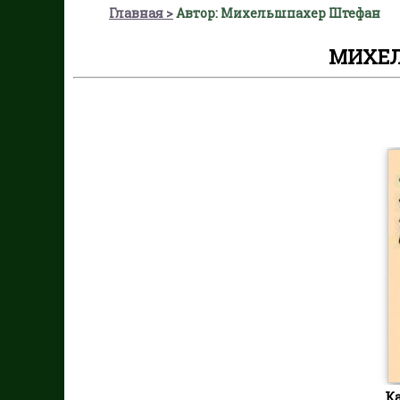
Главная
Автор: Михельшпахер Штефан
МИХЕ
К