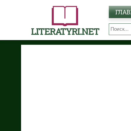
ГЛАВ
LITERATYRI.NET