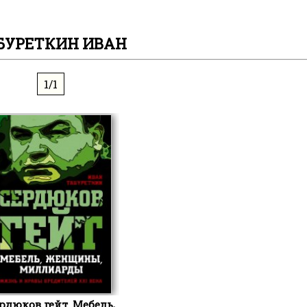
БУРЕТКИН ИВАН
1/1
рдюков гейт. Мебель,