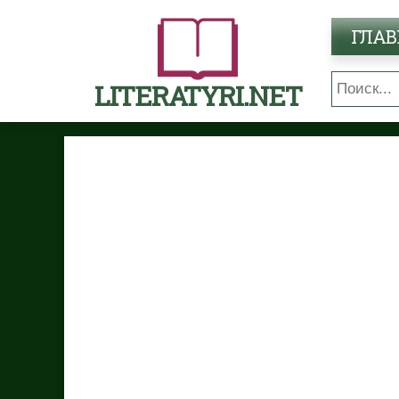
ГЛАВ
LITERATYRI.NET