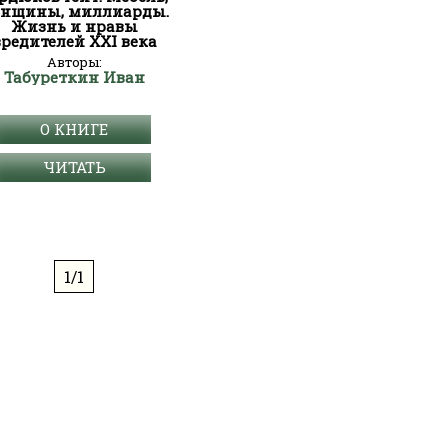
нщины, миллиарды.
Жизнь и нравы
вредителей XXI века
Авторы:
Табуреткин Иван
О КНИГЕ
ЧИТАТЬ
1/1