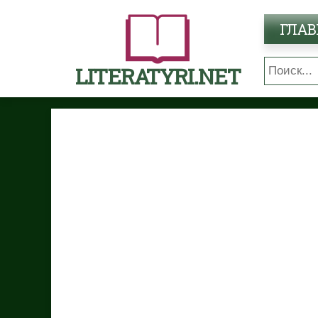
ГЛАВ
LITERATYRI.NET