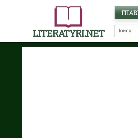
ГЛАВ
LITERATYRI.NET