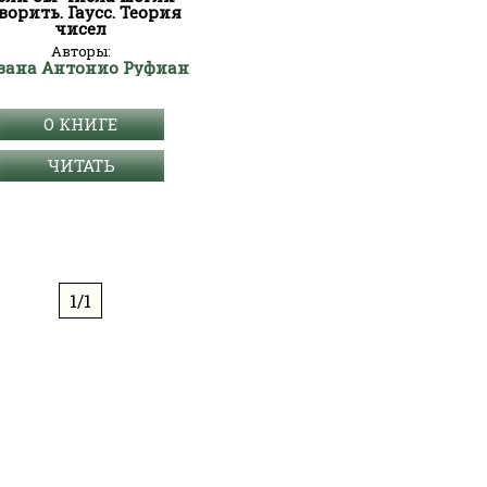
ворить. Гаусс. Теория
чисел
Авторы:
зана Антонио Руфиан
О КНИГЕ
ЧИТАТЬ
1/1