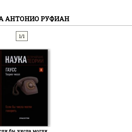
А АНТОНИО РУФИАН
1/1
сли бы числа могли