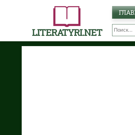
ГЛАВ
LITERATYRI.NET