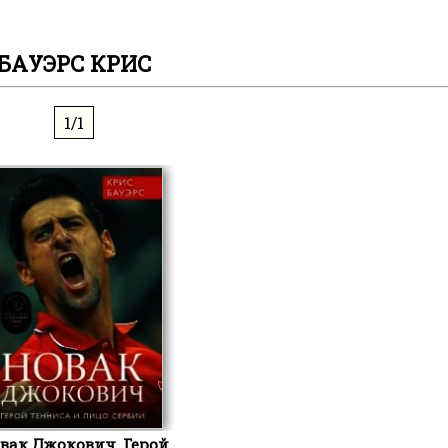
БАУЭРС КРИС
1/1
вак Джокович. Герой