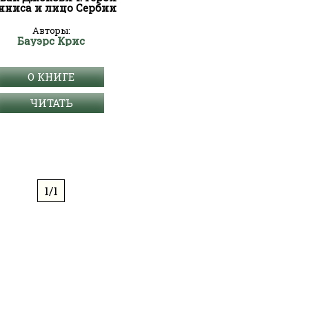
нниса и лицо Сербии
Авторы:
Бауэрс Крис
О КНИГЕ
ЧИТАТЬ
1/1