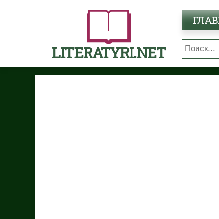
ГЛАВ
LITERATYRI.NET