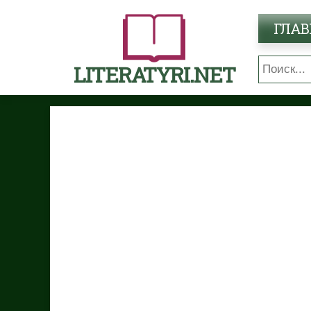
ГЛАВ
LITERATYRI.NET