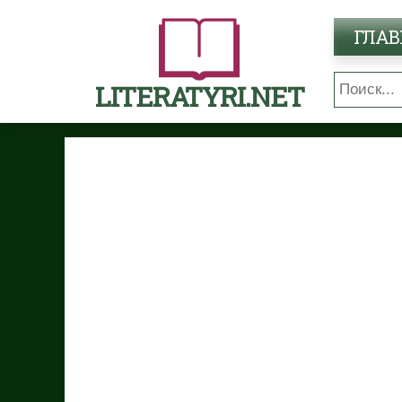
ГЛАВ
LITERATYRI.NET