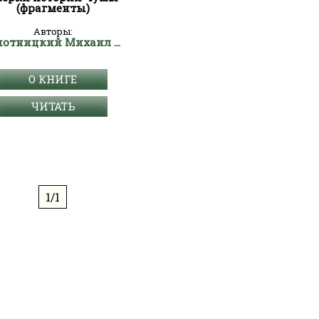
(фрагменты)
Авторы:
Супотницкий Михаил Васильевич
О КНИГЕ
ЧИТАТЬ
1/1