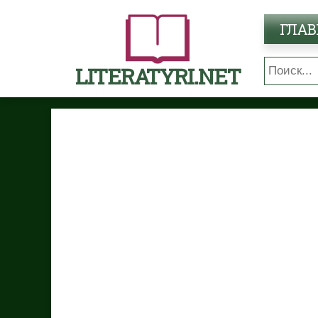
ГЛАВ
LITERATYRI.NET