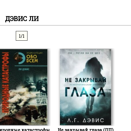
ДЭВИС ЛИ
1/1
иродные катастрофы.
Не закрывай глаза (ЛП)