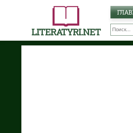
ГЛАВ
LITERATYRI.NET