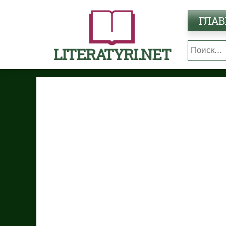
ГЛАВ
LITERATYRI.NET