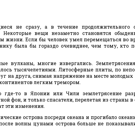
еся не сразу, а в течение продолжительного о
. Некоторые вещи незаметно становятся обыден
м жизни. Если бы человек умел перемещаться во в
нику была бы гораздо очевиднее, чем тому, кто 
ые вулканы, многие извергались. Землетрясени
алось тысячелетиями. Литосферные плиты, по неп
уг на друга, снимая напряжение на месте молодых
 континентов легким тремором.
о где-то в Японии или Чили землетрясение раз
ой фон, и только спасатели, перелетая из страны в 
ат эти изменения.
ические острова посреди океана и прогибало океан
 после волны цунами острова больше не показывал