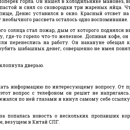
поперек горла. Он нашел в холодильнике майонез, 
 пастой и снял со сковородки три жареных яйца. Ч
пище, Денис уставился в окно. Красный отсвет на
от необычного рассвета осталось одно воспоминание.
го солнца стал пожар, дым от которого поднялся в
у, где-то горело что-то железное. Допивая кофе, он
ли перенеслись на работу. Он накануне обещал 
рубить шабашных денег, совершенно не имея понят
ь хлопнула дверью.
кать информацию по интересующему вопросу. От 
этот вопрос с телефоном он решит не напрягаясь
жался по ней глазами и кинул самому себе ссылку
за попалась новость о нескольких пропавших ко
е, везущем в Китай СПГ.