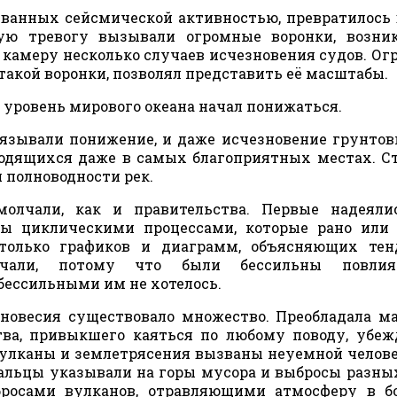
званных сейсмической активностью, превратилось 
рую тревогу вызывали огромные воронки, возни
 камеру несколько случаев исчезновения судов. О
такой воронки, позволял представить её масштабы.
 уровень мирового океана начал понижаться.
зывали понижение, и даже исчезновение грунтов
ходящихся даже в самых благоприятных местах. С
 полноводности рек.
молчали, как и правительства. Первые надеяли
ы циклическими процессами, которые рано или 
только графиков и диаграмм, объясняющих тен
лчали, потому что были бессильны повли
бессильными им не хотелось.
новесия существовало множество. Преобладала ма
ва, привыкшего каяться по любому поводу, убе
вулканы и землетрясения вызваны неуемной челов
альцы указывали на горы мусора и выбросы разных
бросами вулканов, отравляющими атмосферу в б