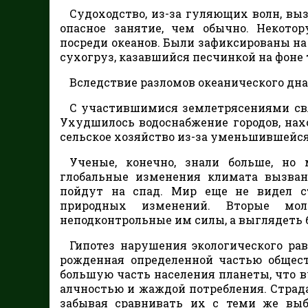
Судоходство, из-за гуляющих волн, вы
опасное занятие, чем обычно. Некото
посреди океанов. Были зафиксированы на
сухогруз, казавшийся песчинкой на фоне 
Вследствие разломов океанического дна
С участившимися землетрясениями свя
Ухудшилось водоснабжение городов, на
сельское хозяйство из-за уменьшившейся
Ученые, конечно, знали больше, но 
глобальные изменения климата вызван
пойдут на спад. Мир еще не видел с
природных изменений. Вторые мо
неподконтрольные им силы, а выглядеть 
Гипотез нарушения экологического рав
рожденная определенной частью общест
большую часть населения планеты, что 
алчностью и жаждой потребления. Страд
забывая сравнивать их с теми же вы