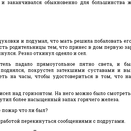
 и заканчивался обыкновенно для большинства 
духовки и подумал, что мать решила побаловать его
ть родительницы тем, что принес в дом первую за
нулся. Резко откинул одеяло и сел.
тель падало прямоугольное пятно света, и бы
с поднялся, похрустел затекшими суставами и в
еть на часы, чтобы удостовериться в том, что н
исел над горизонтом. На него можно было смотреть
щутил более насыщенный запах горячего железа.
е пожар что ли был?
д работой перекинуться сообщениями с подругами.