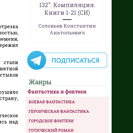
132". Компиляция.
Книги 1-21 (СИ)
Соловьев Константин
трезка
Анатольевич
ностью,
ремени,
пережил
я стали
онятной
 стыков
Жанры
Фантастика и фэнтези
рушило
страну,
БОЕВАЯ ФАНТАСТИКА
ГЕРОИЧЕСКАЯ ФАНТАСТИКА
ическое
ГОРОДСКОЕ ФЭНТЕЗИ
ись над
ГОТИЧЕСКИЙ РОМАН