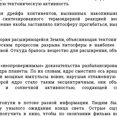
шую тектоническую активность.
ия дрейфа континентов, вызванных накопивши
интезированного термоядерной реакцией вещ
ление якобы заставляло литосферу прогибаться, в
еория расширяющейся Земли, объясняющая тектон
еским процессом разрыва литосферы в наиболее
вой. Откуда бралось вещество для расширения, об
«неопровержимые» доказательства разбалансиров
ра планеты. По их словам, ядро сместило ось вра
щая мощные импульсы вовне, нарушая отлаженную
орой ядро стало таким эксцентричным, они объ
т и солнечной активностью, создающей с
тонули в потоке разной информации. Людям бы
у унылого ожидания конца света. Острые ощ
получить в кино, чтобы по окончании фильма н