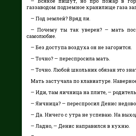
— Всякое пишут, но про пожар в гор
газзаводом подземное хранилище газа заг
— Под землей? Вряд ли.
— Почему ты так уверен? — мать посм
самолюбие.
— Без доступа воздуха он не загорится.
— Точно? — переспросила мать.
— Точно. Любой школьник обязан это зна
Мать застучала по клавиатуре. Наверное
— Иди, там яичница на плите, — родител
— Яичница? — переспросил Денис недов
— Да. Ничего с утра не успеваю. На вы
— Ладно, — Денис направился в кухню.