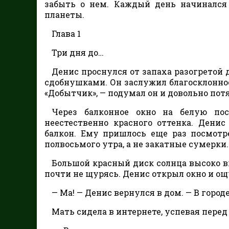
забыть о нем. Каждый день начинался
планеты.
Глава 1
Три дня до…
Денис проснулся от запаха разогретой 
сдобнушками. Он заслужил благосклоннос
«Добытчик», — подумал он и довольно потя
Через балконное окно на белую пос
неестественно красного оттенка. Дени
балкон. Ему пришлось еще раз посмотр
полвосьмого утра, а не закатные сумерки.
Большой красный диск солнца высоко в
почти не щурясь. Денис открыл окно и о
— Ма! — Денис вернулся в дом. — В город
Мать сидела в интернете, успевая пере