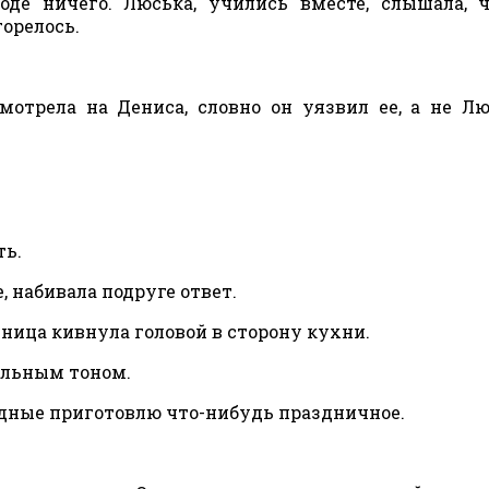
оде ничего. Люська, учились вместе, слышала, 
орелось.
отрела на Дениса, словно он уязвил ее, а не Л
ть.
, набивала подруге ответ.
ьница кивнула головой в сторону кухни.
ольным тоном.
ходные приготовлю что-нибудь праздничное.