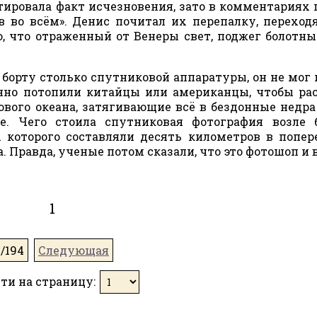
тировала факт исчезновения, зато в комментариях 
в во всём». Денис почитал их перепалку, перехо
о, что отраженный от Венеры свет, поджег болотны
борту столько спутниковой аппаратуры, он не мог 
енно потопили китайцы или американцы, чтобы ра
ового океана, затягивающие всё в бездонные недра
. Чего стоила спутниковая фотография возле б
 которого составляли десять километров в попер
. Правда, ученые потом сказали, что это фотошоп и 
1
1/194
Следующая
ти на страницу: