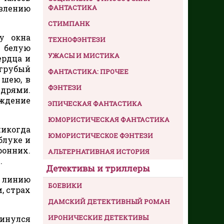
ФАНТАСТИКА
явлению
СТИМПАНК
у окна
ТЕХНОФЭНТЕЗИ
м белую
УЖАСЫ И МИСТИКА
ердца и
 грубый
ФАНТАСТИКА: ПРОЧЕЕ
 шею, в
ФЭНТЕЗИ
здрями.
ждение
ЭПИЧЕСКАЯ ФАНТАСТИКА
ЮМОРИСТИЧЕСКАЯ ФАНТАСТИКА
никогда
ЮМОРИСТИЧЕСКОЕ ФЭНТЕЗИ
блуке и
ронних.
АЛЬТЕРНАТИВНАЯ ИСТОРИЯ
.
Детективы и триллеры
у линию
БОЕВИКИ
, страх
ДАМСКИЙ ДЕТЕКТИВНЫЙ РОМАН
ИРОНИЧЕСКИЕ ДЕТЕКТИВЫ
ринулся