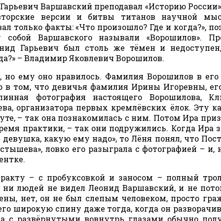
Гарьевич Варшавский преподавал «Историю России».
авторские версии и битвы титанов научной мыс
ал только факты: «Что произошло? Где и когда?», по
 собой Варшавского называли «Ворошилов». Пр
ид Гарьевич был столь же тёмен и недоступен,
да?» – Владимир Яковлевич Ворошилов.
 но ему оно нравилось. Фамилия Ворошилов в его
 в том, что девичья фамилия Ирины Игоревны, ег
инная фотография настоящего Ворошилова, Кл
ва, организатора первых кремлёвских ёлок. Эту к
те, – так она познакомилась с ним. Потом Ира приз
ремя практики, – так они подружились. Когда Ира з
я девушка, какую ему надо», то Лёня понял, что Пос
остышева», ловко его разыграла с фотографией – и, 
ентке.
акту – с пробуксовкой и заносом – полный тро
, ни людей не видел Леонид Варшавский, и не пото
ны, нет, он не был слепым человеком, просто гра
его широкую спину даже тогда, когда он разворачив
ека с развёрнутыми вовнутрь глазами обычно пол