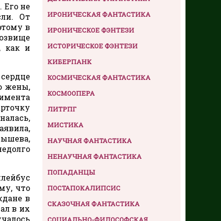
 Его не
ИРОНИЧЕСКАЯ ФАНТАСТИКА
ли. От
этому в
ИРОНИЧЕСКОЕ ФЭНТЕЗИ
озвище
ИСТОРИЧЕСКОЕ ФЭНТЕЗИ
 как и
КИБЕРПАНК
 сердце
КОСМИЧЕСКАЯ ФАНТАСТИКА
о жены,
КОСМООПЕРА
имента
арточку
ЛИТРПГ
налась,
МИСТИКА
аявила,
тышева,
НАУЧНАЯ ФАНТАСТИКА
недолго
НЕНАУЧНАЯ ФАНТАСТИКА
ПОПАДАНЦЫ
ллейбус
му, что
ПОСТАПОКАЛИПСИС
ждане в
СКАЗОЧНАЯ ФАНТАСТИКА
ал в их
учалось
СОЦИАЛЬНО-ФИЛОСОФСКАЯ