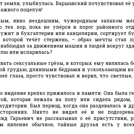
от земли, улыбнулась. Варшавский почувствовал её 
влажного поцелуя!
тным, явно нездешним, чужеродным запахом же
 тех пор, пока не упёрся в порог районного от
лужит в бухгалтерии или канцелярии, сортирует б
 которой течёт стержень, – образ мечты стал 
н наблюдал за движением машин и людей вокруг зда
млю или испарилась?
евать сексуальные грёзы, в которых ему являлась б
шой грудью, длинными бёдрами и ускользающим в
неё глаза, просто чувствовал и верил, что светлые, 
о видение крепко прижилось в памяти. Она была г
ой, которая лежала на полу или сидела рядом,
аудитории. Был период, когда она раздевалась и д
осторонних. Никто не видел её и не подозрева
ид Гарьевич не рассказывал о её присутствии, 
ям явление обычное, тайные друзья есть у все