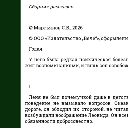
Сборник рассказов
© Мартьянов С.В., 2026
© ООО «Издательство „Вече“», оформление
Голая
У него была редкая психическая болезнь
жил воспоминаниями, и лишь сон освобож
I
Лёня не был почемучкой даже в детстве
поведение не вызывало вопросов. Океа
дороге, он обходил их стороной, не чит
возбуждали воображение Леонида. Он всег
обязанности добросовестно.