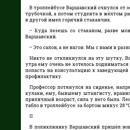
В троллейбусе Варшавский очнулся от ос
трубочкой, а потом студента в жёлтом рю
в другой имел горячий стаканчик.
– Куда лезешь со стаканом, разве мож
Варшавский.
– Это салон, а не вагон. Мы с вами в раз
Никто не откликнулся на эту шутку, В
утра ему очень не хотелось подниматься и
попасть на консультацию к заведующей 
профилактику.
Профессор потянулся на сиденье, напр
кулаки, ему, бывшему штангисту, нравил
приличный возраст, сила у него была. Ле
табло в троллейбусе: за бортом минус 28 °C
II
В поликлинику Варшавский пришёл вовр