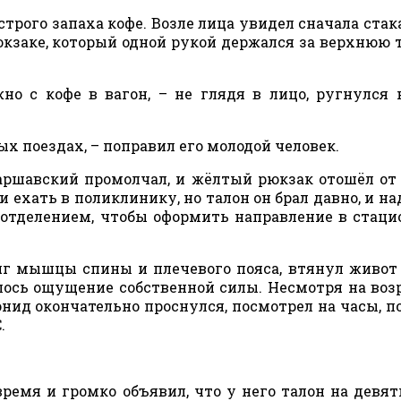
трого запаха кофе. Возле лица увидел сначала стак
кзаке, который одной рукой держался за верхнюю т
но с кофе в вагон, – не глядя в лицо, ругнулся 
ных поездах, – поправил его молодой человек.
аршавский промолчал, и жёлтый рюкзак отошёл от 
 ехать в поликлинику, но талон он брал давно, и на
отделением, чтобы оформить направление в стаци
яг мышцы спины и плечевого пояса, втянул живот
ось ощущение собственной силы. Несмотря на возр
онид окончательно проснулся, посмотрел на часы, п
.
емя и громко объявил, что у него талон на девят