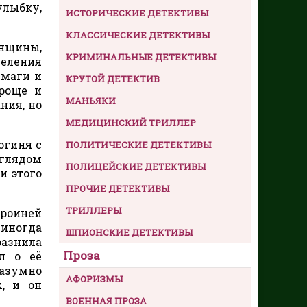
улыбку,
ИСТОРИЧЕСКИЕ ДЕТЕКТИВЫ
КЛАССИЧЕСКИЕ ДЕТЕКТИВЫ
нщины,
КРИМИНАЛЬНЫЕ ДЕТЕКТИВЫ
деления
умаги и
КРУТОЙ ДЕТЕКТИВ
проще и
МАНЬЯКИ
ния, но
МЕДИЦИНСКИЙ ТРИЛЛЕР
огиня с
ПОЛИТИЧЕСКИЕ ДЕТЕКТИВЫ
зглядом
ПОЛИЦЕЙСКИЕ ДЕТЕКТИВЫ
и этого
ПРОЧИЕ ДЕТЕКТИВЫ
ТРИЛЛЕРЫ
ероиней
 иногда
ШПИОНСКИЕ ДЕТЕКТИВЫ
разнила
Проза
л о её
разумно
АФОРИЗМЫ
х, и он
ВОЕННАЯ ПРОЗА