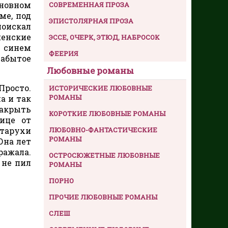
сновном
СОВРЕМЕННАЯ ПРОЗА
ме, под
ЭПИСТОЛЯРНАЯ ПРОЗА
поискал
женские
ЭССЕ, ОЧЕРК, ЭТЮД, НАБРОСОК
в синем
ФЕЕРИЯ
забытое
Любовные романы
Просто.
ИСТОРИЧЕСКИЕ ЛЮБОВНЫЕ
РОМАНЫ
а и так
накрыть
КОРОТКИЕ ЛЮБОВНЫЕ РОМАНЫ
лице от
ЛЮБОВНО-ФАНТАСТИЧЕСКИЕ
старухи
РОМАНЫ
Она лет
ражала.
ОСТРОСЮЖЕТНЫЕ ЛЮБОВНЫЕ
 не пил
РОМАНЫ
ПОРНО
ПРОЧИЕ ЛЮБОВНЫЕ РОМАНЫ
СЛЕШ