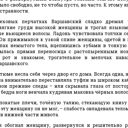
ыло свободно, не то чтобы пусто, но часто. К этому 
 странности.
еховых перчатках Варшавский сладко дремал 
 мягкие груди высокой женщины и трогал языко
ые вьющиеся волосы. Ладонь чувствовала толчки с
 Он прижимался к узкой спине женщины, одетой в
апах немытого тела, вцепившись зубами в тонкую
рылась прямая переносица с растопыренными но
рот и знакомое, трогательное в мелочах нава
аршавского.
юме несла себя через двор его дома. Всегда одна, 
Она внимательно переставляла туфли на широком ка
свои прежние следы – или скрывала глаза от посто
бедра ноги венчала кудрявая маковка чёрных волос
 покатые плечи, точёную талию, стекающую книз
 эту женщину он не мог, – слабость овладевала телом
 в нижней части живота.
он обогнал женщину, развернулся и решительно 