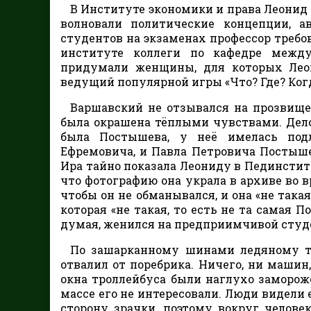
В Институте экономики и права Леонид 
волновали политические концепции, 
студентов на экзаменах профессор требов
институте коллеги по кафедре между
придумали женщины, для которых Леон
ведущий популярной игры «Что? Где? Ког
Варшавский не отзывался на прозвище,
была окрашена тёплыми чувствами. Дело
была Постышева, у неё имелась подл
Ефремовича, и Павла Петровича Постыше
Ира тайно показала Леониду в Пединститу
что фотографию она украла в архиве во в
чтобы он не обманывался, и она «не така
которая «не такая, то есть не та самая П
думая, женился на предприимчивой студ
По зашарканному шинами ледяному тр
отвалил от поребрика. Ничего, ни машин
окна троллейбуса были наглухо замороже
массе его не интересовали. Люди видели 
сторону зрачки, поэтому вокруг челов