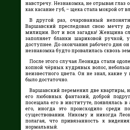
навстречу. Незнакомка, не отрывая глаз 
как касание губ, – щека стала мокрой от 
В другой раз, очарованный непоня
Варшавский преследовал свою мечту до
милиции. Вот и вся загадка! Женщина с
заполняет бланки шариковой ручкой, у
доступнее. До окончания рабочего дня о
незнакомка будто провалилась сквозь зе
После этого случая Леонида стали одол
копной чёрных кудрявых волос, неболь
неизвестного цвета. Он не знал, какие у 
было достаточно.
Варшавский переменил две квартиры, н
его любовных фантазий, доброй подруг
посещала его в институте, появлялась в 
его, иногда это происходило среди п
существовании. Никому и никогда Леон
полагая, что привязанность к видени
нормальный.