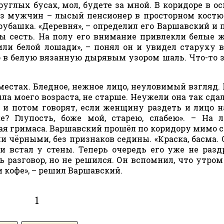
углых бусах, мол, будете за мной. В коридоре в о
из мужчин – лысый пенсионер в просторном костю
убашка. «Деревня», – определил его Варшавский и 
бы сесть. На полу его внимание привлекли белые 
или белой лошади», – понял он и увидел старуху 
 в белую вязанную дырявым узором шаль. Что-то 
естах. Бледное, нежное лицо, неуловимый взгляд. 
ла моего возраста, не старше. Неужели она так сдал
, и потом говорят, если женщину раздеть и лицо 
? Глупость, боже мой, старею, слабею». – На 
ая гримаса. Варшавский прошёл по коридору мимо 
и чёрными, без признаков седины. «Краска, басма. 
и встал у стены. Теперь очередь его уже не разд
ь разговор, но не решился. Он вспомнил, что утром
и кофе», – решил Варшавский.
1