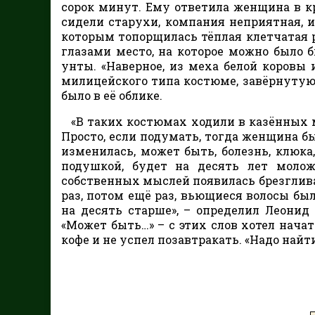
сорок минут. Ему ответила женщина в кр
сидели старухи, компания неприятная, 
которым топорщилась тёплая клетчатая р
глазами место, на которое можно было 
унты. «Наверное, из меха белой коровы 
милицейского типа костюме, завёрнутую
было в её облике.
«В таких костюмах ходили в казённых м
Просто, если подумать, тогда женщина бы
изменилась, может быть, болезнь, клюка
подушкой, будет на десять лет моложе
собственных мыслей появилась брезглив
раз, потом ещё раз, вьющиеся волосы был
на десять старше», – определил Леонид 
«Может быть…» – с этих слов хотел начат
кофе и не успел позавтракать. «Надо найт