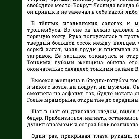
свободное место. Вокруг Леонида всегда б
он привык и не замечал в себе какой-либо
В тёплых итальянских сапогах и м
троллейбуса. Во сне он нежно целовал
горячую кожу. Рука погружалась в густ
твёрдый большой сосок между пальцев.
серый халат, маял груди и впитывал з
загривок. Её затылок откинулся и отк
Тонкими губами женщина обняла его 
окончательно овладело тонкими телами В
Высокая женщина в бледно-голубом кост
и никого возле, ни подруг, ни мужчин. 
смотрела на асфальт так, будто искала 
Голые мраморные, открытые до середины 
Шаг в шаг он двигался следом, видел
бёдер. Приблизиться, нагнать, остановить
душил спазмами и острая боль возникала
Один раз, прикрывая глаза руками, 