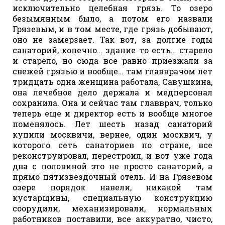
исключительно целебная грязь. То озеро
безымянным было, а потом его назвали
Грязевым, и в том месте, где грязь добывают,
оно не замерзает. Так вот, за долгие годы
санаторий, конечно… здание то есть… старело
и старело, но сюда все равно приезжали за
свежей грязью и вообще… там главврачом лет
тридцать одна женщина работала, Савушкина,
она лечебное дело держала и медперсонал
сохранила. Она и сейчас там главврач, только
теперь еще и директор есть и вообще многое
поменялось. Лет шесть назад санаторий
купили москвичи, вернее, один москвич, у
которого сеть санаториев по стране, все
реконструировал, перестроил, и вот уже года
два с половиной это не просто санаторий, а
прямо пятизвездочный отель. И на Грязевом
озере порядок навели, никакой там
кустарщины, специальную конструкцию
соорудили, механизировали, нормальных
работников поставили, все аккуратно, чисто,