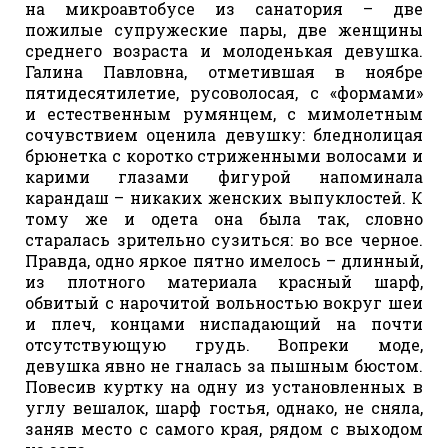
на микроавтобусе из санатория – две
пожилые супружеские пары, две женщины
среднего возраста и молоденькая девушка.
Галина Павловна, отметившая в ноябре
пятидесятилетие, русоволосая, с «формами»
и естественным румянцем, с мимолетным
сочувствием оценила девушку: бледнолицая
брюнетка с коротко стриженными волосами и
карими глазами фигурой напоминала
карандаш – никаких женских выпуклостей. К
тому же и одета она была так, словно
старалась зрительно сузиться: во все черное.
Правда, одно яркое пятно имелось – длинный,
из плотного материала красный шарф,
обвитый с нарочитой вольностью вокруг шеи
и плеч, концами ниспадающий на почти
отсутствующую грудь. Вопреки моде,
девушка явно не гналась за пышным бюстом.
Повесив куртку на одну из установленных в
углу вешалок, шарф гостья, однако, не сняла,
заняв место с самого края, рядом с выходом