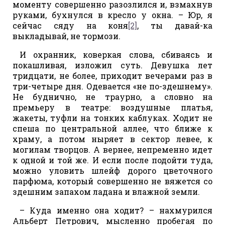
моменту совершенно разозлился и, взмахнув
руками, бухнулся в кресло у окна. – Юр, я
сейчас сяду на коня
[2]
, ты давай-ка
выкладывай, не тормози.
И охранник, коверкая слова, сбиваясь и
покашливая, изложил суть. Девушка лет
тридцати, не более, приходит вечерами раз в
три-четыре дня. Одевается «не по-здешнему».
Не буднично, не траурно, а словно на
премьеру в театре: воздушные платья,
жакеты, туфли на тонких каблуках. Ходит не
спеша по центральной аллее, что ближе к
храму, а потом ныряет в сектор левее, к
могилам творцов. А вернее, непременно идет
к одной и той же. И если после подойти туда,
можно уловить шлейф дорого цветочного
парфюма, который совершенно не вяжется со
здешним запахом ладана и влажной земли.
– Куда именно она ходит? – нахмурился
Альберт Петрович, мысленно пробегая по