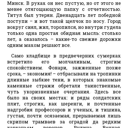
Минск. В руках он нес пустую, но от этого не
менее отягощающую папку с отчетностью.
Титул был утерян. Двенадцать лет победной
поступи – и вот такой щелчок по носу. Город
вокруг сиял, жил, торопился, но внутри гудела
только одна простая обидная мысль: столько
лет, а оказалось – какие-то свежие дорожки
одним махом решают все.
Само кладбище в предвечерних сумерках
встретило его молчаливым, строгим
спокойствием. Фонари, зажженные позже
срока, – экономия! – отбрасывали на тропинки
длинные зыбкие тени, в которых знакомые
каменные стражи обретали таинственные,
чуть укоризненные очертания. Здесь все
было на своих местах: и ряды солдатских
плит, строгих, как шеренги, и почтенные
надгробия профессоров и ученых, и тишина,
густая, почти осязаемая, прерываемая лишь
скрипом трамваев за оградой да редким
карканьем воронов. Рутина. Вечная,