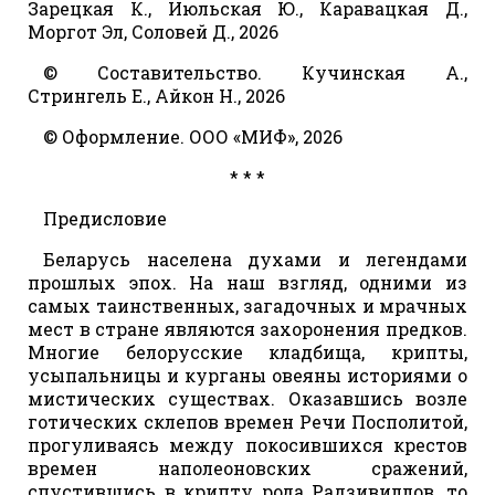
Зарецкая К., Июльская Ю., Каравацкая Д.,
Моргот Эл, Соловей Д., 2026
© Составительство. Кучинская А.,
Стрингель Е., Айкон Н., 2026
© Оформление. ООО «МИФ», 2026
* * *
Предисловие
Беларусь населена духами и легендами
прошлых эпох. На наш взгляд, одними из
самых таинственных, загадочных и мрачных
мест в стране являются захоронения предков.
Многие белорусские кладбища, крипты,
усыпальницы и курганы овеяны историями о
мистических существах. Оказавшись возле
готических склепов времен Речи Посполитой,
прогуливаясь между покосившихся крестов
времен наполеоновских сражений,
спустившись в крипту рода Радзивиллов, то