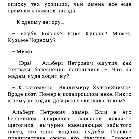
списку тех усопших, чьи имена все еще
гремели в памяти народа.
– К одному автору…
– Якубу Коласу? Янке Купале? Может,
Кузьме Чорному?
– Мимо…
– Юра! – Альберт Петрович ощутил, как
желваки болезненно напряглись. – Что за
мадам, куда ходит, ну?
– К какому-то… Владимиру Хутко-Зничке.
Вроде поэт. Помер в позапрошлом веке. Никто
к нему не ходил, да и разве слышал о таком?
Альберт Петрович замер. Если в его
бесценном некрополе завелась какая-то
щеголиха, вычурно навещающая забытого
поэта, это явно издевка судьбы. Горькое
предчувствие сжало его изнутри. Сложно