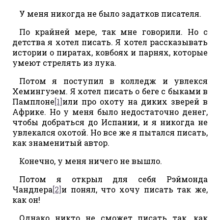
У меня никогда не было задатков писателя.
По крайней мере, так мне говорили. Но с
детства я хотел писать. Я хотел рассказывать
истории о пиратах, ковбоях и парнях, которые
умеют стрелять из лука.
Потом я поступил в колледж и увлекся
Хемингуэем. Я хотел писать о беге с быками в
Памплоне
[1]
или про охоту на диких зверей в
Африке. Но у меня было недостаточно денег,
чтобы добраться до Испании, и я никогда не
увлекался охотой. Но все же я пытался писать,
как знаменитый автор.
Конечно, у меня ничего не вышло.
Потом я открыл для себя Рэймонда
Чандлера
[2]
и понял, что хочу писать так же,
как он!
Однако никто не сможет писать так, как