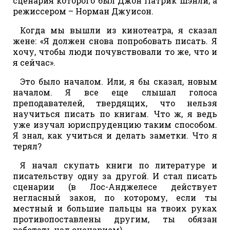
сценария которого был Джон Патрик Шэнли, а
режиссером – Норман Джуисон.
Когда мы вышли из кинотеатра, я сказал
жене: «Я должен снова попробовать писать. Я
хочу, чтобы люди почувствовали то же, что и
я сейчас».
Это было началом. Или, я бы сказал, новым
началом. Я все еще слышал голоса
преподавателей, твердящих, что нельзя
научиться писать по книгам. Что ж, я ведь
уже изучал юриспруденцию таким способом.
Я знал, как учиться и делать заметки. Что я
терял?
Я начал скупать книги по литературе и
писательству одну за другой. И стал писать
сценарии (в Лос-Анджелесе действует
негласный закон, по которому, если ты
местный и большие пальцы на твоих руках
противопоставлены другим, ты обязан
работать над сценарием).