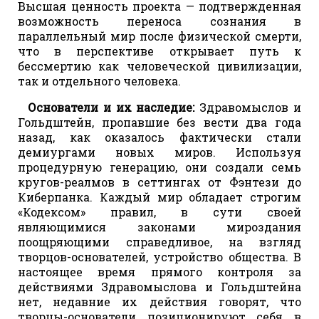
Высшая ценность проекта — подтвержденная
возможность переноса сознания в
параллельный мир после физической смерти,
что в перспективе открывает путь к
бессмертию как человеческой цивилизации,
так и отдельного человека.
Основатели и их наследие:
Здравомыслов и
Гольдштейн, пропавшие без вести два года
назад, как оказалось фактически стали
демиургами новых миров. Используя
процедурную генерацию, они создали семь
кругов-реалмов в сеттингах от Фэнтези до
Киберпанка. Каждый мир обладает строгим
«Кодексом» правил, в сути своей
являющимися законами мироздания
поощряющими справедливое, на взгляд
творцов-основателей, устройство общества. В
настоящее время прямого контроля за
действиями Здравомыслова и Гольдштейна
нет, недавние их действия говорят, что
творцы-основатели позиционируют себя в