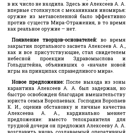
в их число не входила. Здесь же Алексеев А. А.
впервые столкнулся с механиками иномирья:
оружие из метавселенной было эффективно
против существ Мира-Отражения, в то время
как реальное оружие — нет.
Появление творцов-основателей:
во время
закрытия портального засвета Алексеев А. А.,
как и все присутствующие, стал свидетелем
небесной проекции Здравомыслова и
Гольдштейна, объявивших о «начале новой
игры на принципах справедливого мира».
Новое предложение:
После выхода из зоны
карантина Алексеев А. А. был задержан, но
быстро освобожден благодаря вмешательству
юриста семьи Воропаевых. Господин Воропаев
К. И., оценив обстановку и личные качества
Алексеева А. А., кардинально меняет
предложение: вместо телохранителя для
трудной дочери он предложил Алексееву А. А.
возглавить вновь создаваемый оперативный