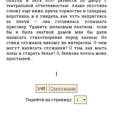
охнула, и звук этот разнесся по двору с
театральной отчетливостью. Аканэ опустила
голову еще ниже, пряча торжество в складках
воротника, и я увидела, как чуть напряглись
ее плечи — она готовилась услышать
приговор. Удавить шелковым платком… если
бы я была знатной дамой мне бы дали
написать стихотворение перед казнью. Но
стихи служанок никому не интересны. О чем
могут написать служанки? О том, как мыть
полы и стирать белье? О, белизна лотоса моих
простыней…
1
1/45
Следующая
Перейти на страницу: