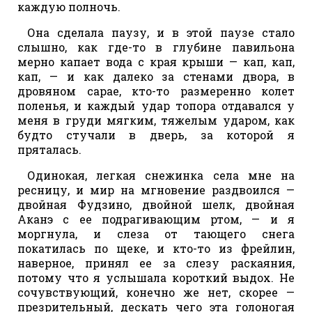
каждую полночь.
Она сделала паузу, и в этой паузе стало
слышно, как где-то в глубине павильона
мерно капает вода с края крыши — кап, кап,
кап, — и как далеко за стенами двора, в
дровяном сарае, кто-то размеренно колет
поленья, и каждый удар топора отдавался у
меня в груди мягким, тяжелым ударом, как
будто стучали в дверь, за которой я
пряталась.
Одинокая, легкая снежинка села мне на
ресницу, и мир на мгновение раздвоился —
двойная Фудзино, двойной шелк, двойная
Аканэ с ее подрагивающим ртом, — и я
моргнула, и слеза от тающего снега
покатилась по щеке, и кто-то из фрейлин,
наверное, принял ее за слезу раскаяния,
потому что я услышала короткий выдох. Не
сочувствующий, конечно же нет, скорее —
презрительный, дескать чего эта голоногая