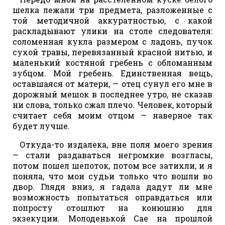
шелка лежали три предмета, разложенные с
той методичной аккуратностью, с какой
раскладывают улики на столе следователя:
соломенная кукла размером с ладонь, пучок
сухой травы, перевязанный красной нитью, и
маленький костяной гребень с обломанным
зубцом. Мой гребень. Единственная вещь,
оставшаяся от матери, — отец сунул его мне в
дорожный мешок в последнее утро, не сказав
ни слова, только сжал плечо. Человек, который
считает себя моим отцом — наверное так
будет лучше.
Откуда-то издалека, вне поля моего зрения
— стали раздаваться негромкие возгласы,
потом пошел шепоток, потом все затихли, и я
поняла, что мои судьи только что вошли во
двор. Глядя вниз, я гадала дадут ли мне
возможность попытаться оправдаться или
попросту отошлют на конюшню для
экзекуции. Молоденькой Сае на прошлой