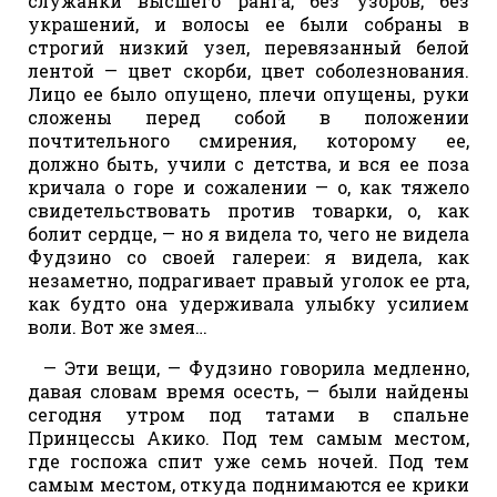
служанки высшего ранга, без узоров, без
украшений, и волосы ее были собраны в
строгий низкий узел, перевязанный белой
лентой — цвет скорби, цвет соболезнования.
Лицо ее было опущено, плечи опущены, руки
сложены перед собой в положении
почтительного смирения, которому ее,
должно быть, учили с детства, и вся ее поза
кричала о горе и сожалении — о, как тяжело
свидетельствовать против товарки, о, как
болит сердце, — но я видела то, чего не видела
Фудзино со своей галереи: я видела, как
незаметно, подрагивает правый уголок ее рта,
как будто она удерживала улыбку усилием
воли. Вот же змея…
— Эти вещи, — Фудзино говорила медленно,
давая словам время осесть, — были найдены
сегодня утром под татами в спальне
Принцессы Акико. Под тем самым местом,
где госпожа спит уже семь ночей. Под тем
самым местом, откуда поднимаются ее крики