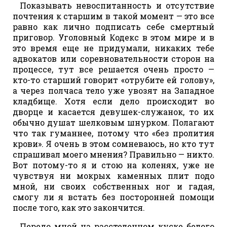
Показывать невоспитанность и отсутствие
почтения к старшим в такой момент — это все
равно как лично подписать себе смертный
приговор. Уголовный Кодекс в этом мире и в
это время еще не придумали, никаких тебе
адвокатов или соревновательности сторон на
процессе, тут все решается очень просто —
кто-то старший говорит «отрубите ей голову»,
а через полчаса тело уже увозят на Западное
кладбище. Хотя если дело происходит во
дворце и касается девушек-служанок, то их
обычно душат шелковым шнурком. Полагают
что так гуманнее, потому что «без пролития
крови». Я очень в этом сомневаюсь, но кто тут
спрашивал моего мнения? Правильно — никто.
Вот потому-то я и стою на коленях, уже не
чувствуя ни мокрых каменных плит подо
мной, ни своих собственных ног и гадая,
смогу ли я встать без посторонней помощи
после того, как это закончится.
Передо мной на расстеленном куске белого