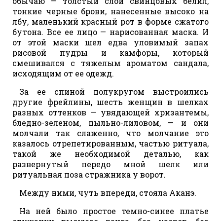
обычаю — толстый слой свинцовых белил,
тонкие черные брови, нанесенные высоко на
лбу, маленький красный рот в форме сжатого
бутона. Все ее лицо — нарисованная маска. И
от этой маски шел едва уловимый запах
рисовой пудры и камфоры, который
смешивался с тяжелым ароматом сандала,
исходящим от ее одежд.
За ее спиной полукругом выстроились
другие фрейлины, шесть женщин в шелках
разных оттенков — увядающей хризантемы,
бледно-зеленом, пыльно-лиловом, — и они
молчали так слаженно, что молчание это
казалось отрепетированным, частью ритуала,
такой же необходимой деталью, как
развернутый передо мной шелк или
ритуальная поза стражника у ворот.
Между ними, чуть впереди, стояла Аканэ.
На ней было простое темно-синее платье