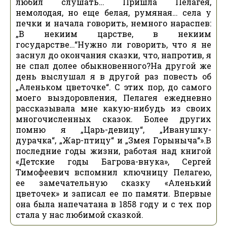
любил слушать… Пришла Пелагея,
немолодая, но еще белая, румяная… села у
печки и начала говорить, немного нараспев:
„В некиим царстве, в некиим
государстве…“Нужно ли говорить, что я не
заснул до окончания сказки, что, напротив, я
не спал долее обыкновенного?На другой же
день выслушал я в другой раз повесть об
„Аленьком цветочке“. С этих пор, до самого
моего выздоровления, Пелагея ежедневно
рассказывала мне какую-нибудь из своих
многочисленных сказок. Более других
помню я „Царь-девицу“, „Иванушку-
дурачка“, „Жар-птицу“ и „Змея Горыныча“».В
последние годы жизни, работая над книгой
«Детские годы Багрова-внука», Сергей
Тимофеевич вспомнил ключницу Пелагею,
ее замечательную сказку «Аленький
цветочек» и записал ее по памяти. Впервые
она была напечатана в 1858 году и с тех пор
стала у нас любимой сказкой.