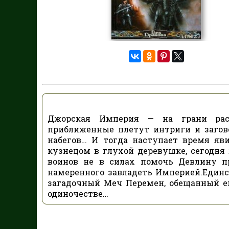
Джорская Империя — на грани расп
приближенные плетут интриги и загов
набегов… И тогда наступает время яв
кузнецом в глухой деревушке, сегодн
воинов не в силах помочь Девлину пр
намеренного завладеть Империей.Един
загадочный Меч Перемен, обещанный е
одиночестве…