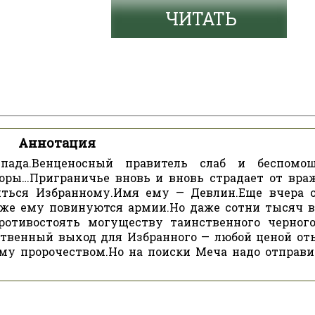
ЧИТАТЬ
Аннотация
ада.Венценосный правитель слаб и беспомощ
оры…Приграничье вновь и вновь страдает от вра
иться Избранному.Имя ему — Девлин.Еще вчера 
я же ему повинуются армии.Но даже сотни тысяч 
отивостоять могуществу таинственного черного
ственный выход для Избранного — любой ценой от
му пророчеством.Но на поиски Меча надо отправи