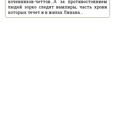
кочевников-четтов...А за противостоянием
людей зорко следят вампиры, часть крови
которых течет и в жилах Линана...