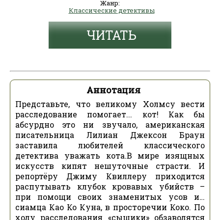
Жанр:
Классические детективы
ЧИТАТЬ
Аннотация
Представьте, что великому Холмсу вести
расследование помогает... кот! Как бы
абсурдно это ни звучало, американская
писательница Лилиан Джексон Браун
заставила любителей классического
детектива уважать кота.В мире изящных
искусств кипят нешуточные страсти. И
репортёру Джиму Квиллеру приходится
распутывать клубок кровавых убийств –
при помощи своих знаменитых усов и…
сиамца Као Ко Куна, в просторечии Коко. По
ходу расследования «сыщики» обзаводятся