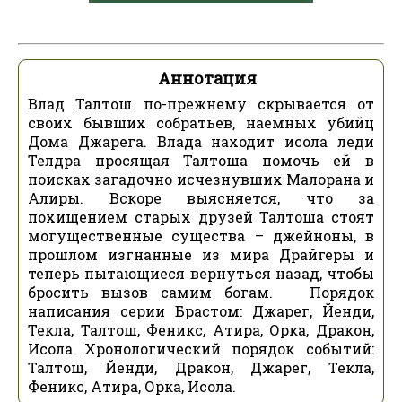
Аннотация
Влад Талтош по-прежнему скрывается от
своих бывших собратьев, наемных убийц
Дома Джарега. Влада находит исола леди
Телдра просящая Талтоша помочь ей в
поисках загадочно исчезнувших Малорана и
Алиры. Вскоре выясняется, что за
похищением старых друзей Талтоша стоят
могущественные существа – джейноны, в
прошлом изгнанные из мира Драйгеры и
теперь пытающиеся вернуться назад, чтобы
бросить вызов самим богам. Порядок
написания серии Брастом: Джарег, Йенди,
Текла, Талтош, Феникс, Атира, Орка, Дракон,
Исола Хронологический порядок событий:
Талтош, Йенди, Дракон, Джарег, Текла,
Феникс, Атира, Орка, Исола.