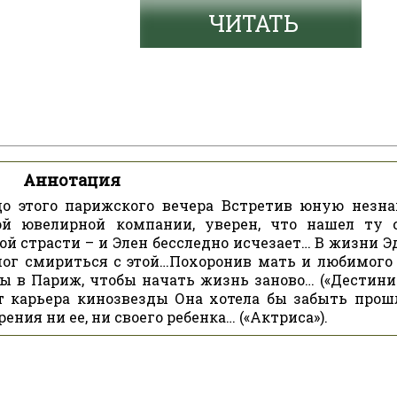
ЧИТАТЬ
Аннотация
до этого парижского вечера Встретив юную незна
ой ювелирной компании, уверен, что нашел ту 
й страсти – и Элен бесследно исчезает… В жизни Э
мог смириться с этой…Похоронив мать и любимого 
ы в Париж, чтобы начать жизнь заново… («Дестини»
т карьера кинозвезды Она хотела бы забыть прошл
ения ни ее, ни своего ребенка… («Актриса»).