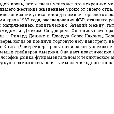
ер: кровь, пот и слезы успеха» – это искренние м
ившего жестокие жизненные уроки от своего отца.
живое описание уникальной динамики торгового зала
мя краха 1987 года, расследования ФБР, ставшего р
 и напряженных политических баталий между ти
амедом и Джеком Сандлером. Он описывает сра
ры – Ричард Деннис и Джордж Сорос.Наконец, Бор
рьеры, когда он покинул торговую яму навстречу в
 Книга «Дэйтрейдер: кровь, пот и слезы успеха» не
жаемых трейдеров Америки. Она дает практические 
философии рынка, фундаментальном и техническом а
редкую возможность понять мышление одного из на