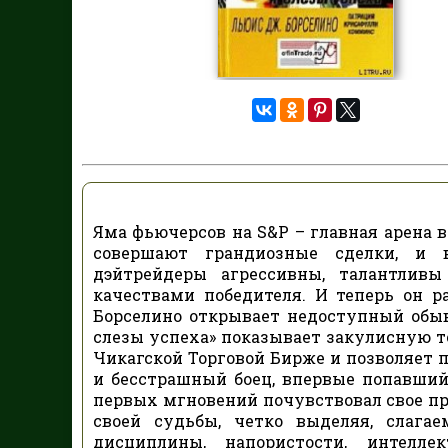
Яма фьючерсов на S&P – главная арена в
совершают грандиозные сделки, и 
дэйтрейдеры агрессивны, талантлив
качествами победителя. И теперь он р
Борселино открывает недоступный обыв
слезы успеха» показывает закулисную т
Чикагской Торговой Бирже и позволяет 
и бесстрашный боец, впервые попавший
первых мгновений почувствовал свое п
своей судьбы, четко выделяя, слагае
дисциплины, напористости, интелле