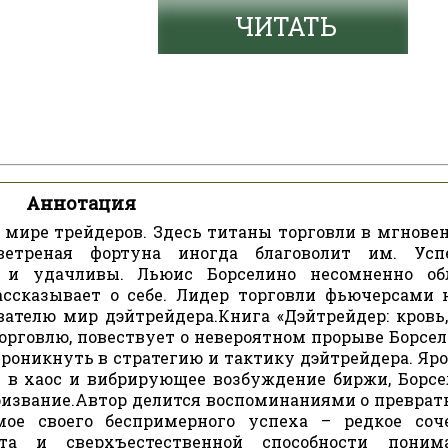
ЧИТАТЬ
Аннотация
 мире трейдеров. Здесь титаны торговли в мгновен
ветреная фортуна иногда благоволит им. Ус
ы и удачливы. Льюис Борселино несомненно об
ассказывает о себе. Лидер торговли фьючерсами 
ателю мир дэйтрейдера.Книга «Дэйтрейдер: кровь,
орговлю, повествует о невероятном прорыве Борсел
проникнуть в стратегию и тактику дэйтрейдера. Яр
 в хаос и вибрирующее возбуждение биржи, Борсе
ризвание.Автор делится воспоминаниями о преврат
мое своего беспримерного успеха – редкое соч
кта и сверхъестественной способности пони