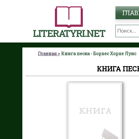
ГЛАВ
LITERATYRI.NET
Главная
Книга песка - Борхес Хорхе Луис
КНИГА ПЕСК