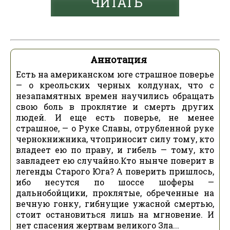
ЧИТАТЬ
Аннотация
Есть на американском юге страшное поверье
— о креольских черных колдунах, что с
незапамятных времен научились обращать
свою боль в проклятие и смерть других
людей. И еще есть поверье, не менее
страшное, — о Руке Славы, отрубленной руке
чернокнижника, чтоприносит силу тому, кто
владеет ею по праву, и гибель — тому, кто
завладеет ею случайно.Кто нынче поверит в
легенды Старого Юга? А поверить пришлось,
ибо несутся по шоссе шоферы —
дальнобойщики, проклятые, обреченные на
вечную гонку, гибнущие ужасной смертью,
стоит остановиться лишь на мгновение. И
нет спасения жертвам великого Зла...