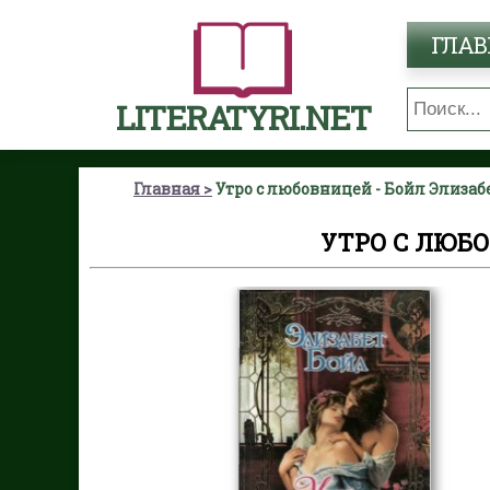
ГЛАВ
LITERATYRI.NET
Главная
Утро с любовницей - Бойл Элизаб
УТРО С ЛЮБО