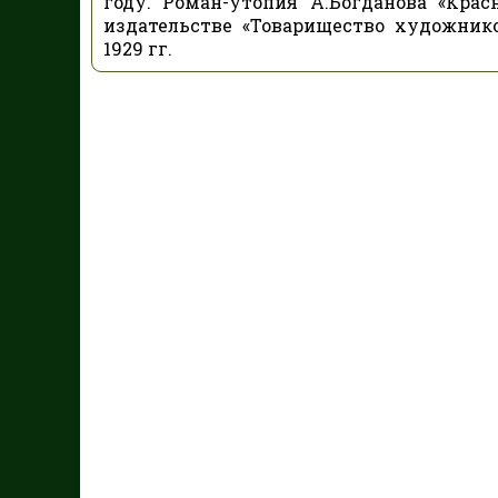
году. Роман-утопия А.Богданова «Кра
издательстве «Товарищество художнико
1929 гг.