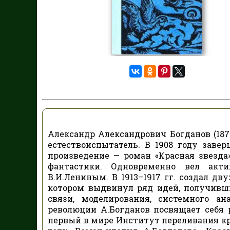
Александр Александрович Богданов (1873
естествоиспытатель. В 1908 году заве
произведение — роман «Красная звезда
фантастики. Одновременно вел акт
В.И.Лениным. В 1913–1917 гг. создал дв
котором выдвинул ряд идей, получивш
связи, моделирования, системного а
революции А.Богданов посвящает себя р
первый в мире Институт переливания кро