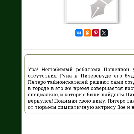
Ура! Нелюбимый ребятами Пошелвон у
отсутствия Гуна в Питерсвуде его бу
Пятеро тайноискателей решают сами соз
в городе в это же время совершается на
специально, и которые были найдены Пи
вернулся! Понимая свою вину, Пятеро та
от тюрьмы симпатичную актрису Зое и на